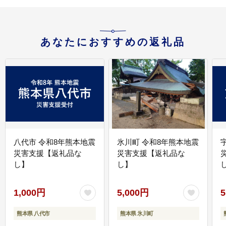
あなたにおすすめの返礼品
八代市 令和8年熊本地震
氷川町 令和8年熊本地震
災害支援【返礼品な
災害支援【返礼品な
し】
し】
し
1,000円
5,000円
5
熊本県 八代市
熊本県 氷川町