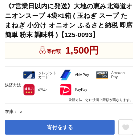
《7営業日以内に発送》大地の恵み北海道オ
ニオンスープ 4袋×1箱 ( 玉ねぎ スープ た
まねぎ 小分け オニオン ふるさと納税 即席
簡単 粉末 調味料 )【125-0093】
1,500円
寄付額
クレジット
Amazon
ANA Pay
カード
Pay
決済方法
d払い
PayPay
決済方法ごとに決済上限額が異なります。
在庫：
○
寄付をする