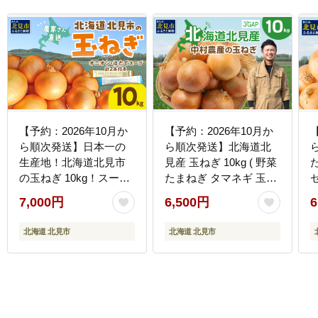
【予約：2026年10月か
【予約：2026年10月か
ら順次発送】日本一の
ら順次発送】北海道北
生産地！北海道北見市
見産 玉ねぎ 10kg ( 野菜
の玉ねぎ 10kg！スープ
たまねぎ タマネギ 玉葱
セ
2本付き♪ ( 玉ねぎ 玉葱
玉ねぎ 甘い Lサイズ 10
7,000円
6,500円
6
たまねぎ タマネギ オニ
キロ 玉ねぎ生産量日本
オン スープ 即席 料理 )
一 )【002-0009-2026】
北海道 北見市
北海道 北見市
【164-0007-2026】
さ
2