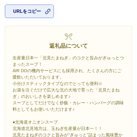
URLをコピー
お気に入
返礼品について
生産量日本一「北見たまねぎ」のコクと旨みがぎゅっとつ
まったスープ！
AIR DOの機内サービスにも採用され、たくさんの方にご
愛飲いただいております。
小分けスティックタイプなのでとっても便利☆
お湯を注ぐだけで広大な北の大地で育った「北見たまね
ぎ」のおいしさを楽しめます♪
スープとしてだけでなく炒飯・カレー・ハンバーグの調味
料としてもお使いいただけます♪
●北海道オニオンスープ
北海道北見地方は、玉ねぎ生産量が日本一！！
北見たまねぎのコクと旨みが“ぎゅっと”詰まった風味豊か