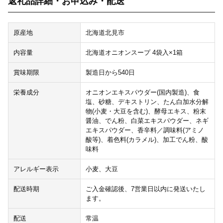
返礼品詳細・お申込み・配送
原産地
北海道北見市
内容量
北海道オニオンスープ 4袋入×1箱
賞味期限
製造日から540日
栄養成分
オニオンエキスパウダー(国内製造)、食
塩、砂糖、デキストリン、たん白加水分解
物(小麦・大豆を含む)、酵母エキス、粉末
醤油、でん粉、白菜エキスパウダー、ネギ
エキスパウダー、香辛料／調味料(アミノ
酸等)、着色料(カラメル)、加工でん粉、酸
味料
アレルギー表示
小麦、大豆
配送時期
ご入金確認後、7営業日以内に発送いたし
ます。
配送
常温