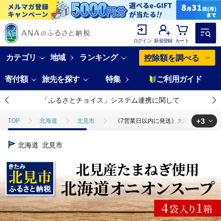
ログイン
新規登録
カート
カテゴリ
地域
ランキング
控除額を調べる
寄付額
旅先を探す
特集
ご利用ガイド
「ふるさとチョイス」システム連携に関して
+3
TOP
北海道
北見市
《7営業日以内に発送》大地の恵み北海道オニオ
TOP
野菜
ねぎ・玉ねぎ
《7営業日以内に発送》大地の恵み北海道
北海道
北見市
TOP
加工食品
《7営業日以内に発送》大地の恵み北海道オニオンスープ 4
TOP
加工食品
ほかの加工食品
《7営業日以内に発送》大地の恵