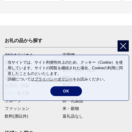
お礼の品から探す
ANAオリジナル
定期便
当サイトでは、サイト利便性向上のため、クッキー（Cookie）を使
酒
肉類
用しています。サイトの閲覧を継続された場合、Cookieの利用に同
加工食品
旅行・宿泊・体験
意したことものといたします。
魚介類
麺類
詳細については
プライバシーポリシー
をお読みください。
日用品・雑貨
野菜
OK
パン・菓子類
電化製品
フルーツ
卵・乳製品
ファッション
米・穀物
飲料(酒以外)
返礼品なし