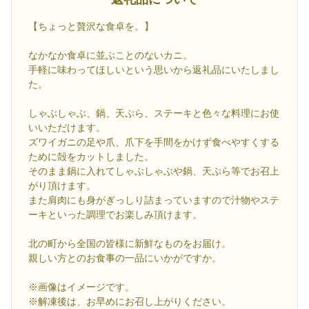
【ちょっと贅沢な食卓を。】
なかなか食卓に並ぶことのないカニ。
手軽に味わってほしいという思いから返礼品にいたしまし
た。
しゃぶしゃぶ、鍋、天ぷら、ステーキと色々な料理にお使
いいただけます。
ズワイガニの足や爪、爪下を手間をかけず食べやすくする
ために殻をカットしました。
そのまま鍋に入れてしゃぶしゃぶや鍋、天ぷら等でお召上
がり頂けます。
また肩肉にも身がぎっしり詰まっていますので汁物やステ
ーキといった調理でお楽しみ頂けます。
北の町から全国の皆様に新鮮なものをお届け。
親しい方とのお食事の一品にいかがですか。
※画像はイメージです。
※解凍後は、お早めにお召し上がりください。