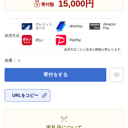
15,000円
寄付額
クレジット
Amazon
ANA Pay
カード
Pay
決済方法
d払い
PayPay
決済方法ごとに決済上限額が異なります。
在庫：
○
寄付をする
URLをコピー
お気に入
返礼品について