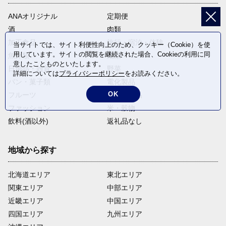
ANAオリジナル
定期便
酒
肉類
加工食品
旅行・宿泊・体験
当サイトでは、サイト利便性向上のため、クッキー（Cookie）を使
用しています。サイトの閲覧を継続された場合、Cookieの利用に同
魚介類
麺類
意したことものといたします。
日用品・雑貨
野菜
詳細については
プライバシーポリシー
をお読みください。
パン・菓子類
電化製品
OK
フルーツ
卵・乳製品
ファッション
米・穀物
飲料(酒以外)
返礼品なし
地域から探す
北海道エリア
東北エリア
関東エリア
中部エリア
近畿エリア
中国エリア
四国エリア
九州エリア