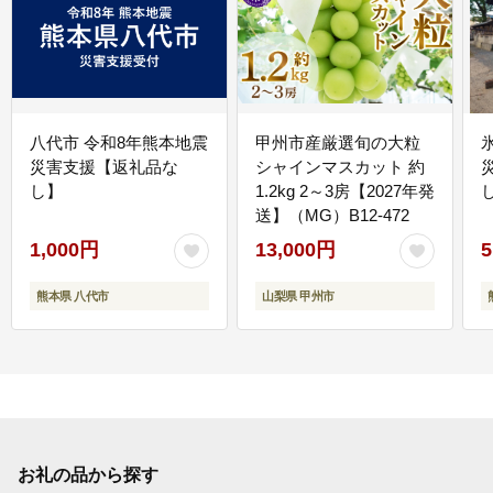
八代市 令和8年熊本地震
甲州市産厳選旬の大粒
災害支援【返礼品な
シャインマスカット 約
し】
1.2kg 2～3房【2027年発
送】（MG）B12-472
1,000円
13,000円
5
熊本県 八代市
山梨県 甲州市
お礼の品から探す