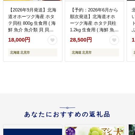
【2026年9月発送】北海
【予約：2026年6月から
道オホーツク海産 ホタ
順次発送】北海道オホ
テ貝柱 800g 生食用 ( 海
ーツク海産 ホタテ貝柱
ト
鮮 魚介 魚介類 貝 貝類
1.2kg 生食用 ( 海鮮 魚介
帆立 ほたて お刺身 刺身
魚介類 貝 ほたて 刺身
18,000円
28,500円
1
貝柱 海鮮丼 帆立貝柱 ホ
貝柱 海鮮丼 贈答 ギフト
タテ )【037-0016】
小分け 帆立貝柱 人気 ふ
【
北海道 北見市
北海道 北見市
るさと納税 ホタテ )
【037-0021】
あなたにおすすめの返礼品