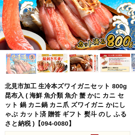
北見市加工 生冷本ズワイガニセット 800g
昆布入 ( 海鮮 魚介類 魚介 蟹 かに カニ セ
ット 鍋 カニ鍋 カニ爪 ズワイガニ かにし
ゃぶ カット済 贈答 ギフト 熨斗 のし ふる
さと納税 )【094-0080】