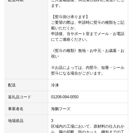
ます。
【熨斗掛け承ります】
ご要望の際は、申請時に熨斗の種類をご記
載いただくか、
申請後、当サポート室までメール・お電話
にてご連絡ください。
《熨斗の種類》無地・お中元・お歳暮・お
祝い
※お品によっては、内熨斗、短冊・シール
熨斗になる場合がございます。
配送
冷凍
返礼品コード
01208-094-0050
事業者名
海鵬フーズ
地場産品
3
区域内の工場において、原材料の仕入れか
ら、脚の切断、殻のカット、梱包までの工