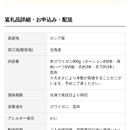
返礼品詳細・お申込み・配送
原産地
ロシア産
加工地(製造地)
北海道
内容量
本ズワイガニ800g（ポーション約8本・肩
肉ハーフ約6個・爪約3本・爪下約3本）、
昆布
※大きさにより本数が前後することがござ
います。予めご了承ください。
賞味期限
冷凍で発送日より90日
栄養成分
ズワイガニ、昆布
アレルギー表示
かに
配送時期
ご入金確認後、30営業日以内に発送いたし