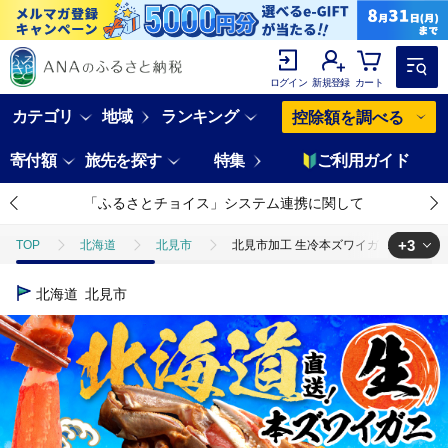
ログイン
新規登録
カート
カテゴリ
地域
ランキング
控除額を調べる
寄付額
旅先を探す
特集
ご利用ガイド
「ふるさとチョイス」システム連携に関して
+3
TOP
北海道
北見市
北見市加工 生冷本ズワイガニセット 800g 
TOP
魚介類
北見市加工 生冷本ズワイガニセット 800g 昆布入 ( 海鮮
北海道
北見市
TOP
魚介類
蟹
北見市加工 生冷本ズワイガニセット 800g 昆布
TOP
魚介類
蟹
ズワイガニ
北見市加工 生冷本ズワイガニ