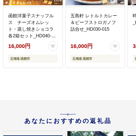
函館洋菓子スナッフル
五島軒 レトルトカレー
ス チーズオムレッ
＆ビーフストロガノフ
_
ト・蒸し焼きショコラ
詰合せ_HD030-015
各2箱セット_HD040-
014
16,000円
16,000円
3
北海道 函館市
北海道 函館市
あなたにおすすめの返礼品