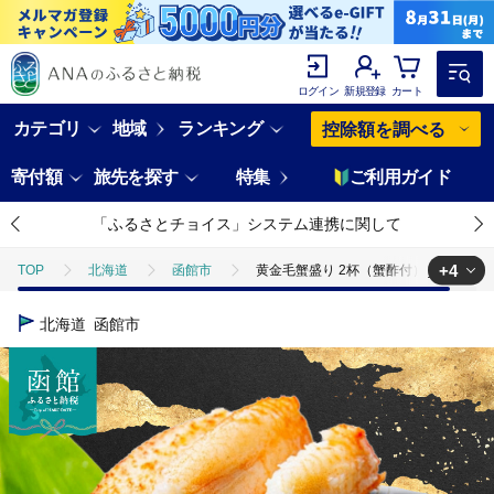
ログイン
新規登録
カート
カテゴリ
地域
ランキング
控除額を調べる
寄付額
旅先を探す
特集
ご利用ガイド
「ふるさとチョイス」システム連携に関して
+4
TOP
北海道
函館市
黄金毛蟹盛り 2杯（蟹酢付）_HD051-00
TOP
魚介類
黄金毛蟹盛り 2杯（蟹酢付）_HD051-009
北海道
函館市
TOP
魚介類
蟹
毛ガニ
黄金毛蟹盛り 2杯（蟹酢付）_HD
TOP
加工食品
黄金毛蟹盛り 2杯（蟹酢付）_HD051-009
TOP
加工食品
ほかの加工食品
黄金毛蟹盛り 2杯（蟹酢付）_H