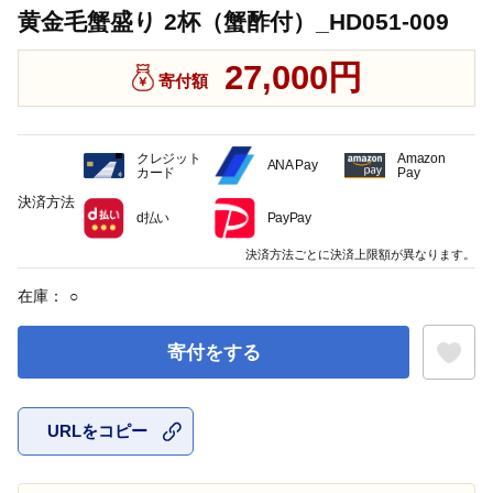
黄金毛蟹盛り 2杯（蟹酢付）_HD051-009
27,000円
寄付額
クレジット
Amazon
ANA Pay
カード
Pay
決済方法
d払い
PayPay
決済方法ごとに決済上限額が異なります。
在庫：
○
寄付をする
URLをコピー
お気に入