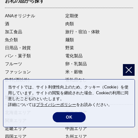
お礼の品から探す
ANAオリジナル
定期便
酒
肉類
加工食品
旅行・宿泊・体験
魚介類
麺類
日用品・雑貨
野菜
パン・菓子類
電化製品
フルーツ
卵・乳製品
ファッション
米・穀物
飲料(酒以外)
返礼品なし
当サイトでは、サイト利便性向上のため、クッキー（Cookie）を使
用しています。サイトの閲覧を継続された場合、Cookieの利用に同
地域から探す
意したことものといたします。
詳細については
プライバシーポリシー
をお読みください。
北海道エリア
東北エリア
OK
関東エリア
中部エリア
近畿エリア
中国エリア
四国エリア
九州エリア