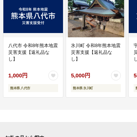
八代市 令和8年熊本地震
氷川町 令和8年熊本地震
災害支援【返礼品な
災害支援【返礼品な
し】
し】
し
1,000円
5,000円
5
熊本県 八代市
熊本県 氷川町