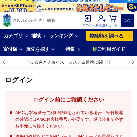
ログイン
新規登録
カート
カテゴリ
地域
ランキング
控除額を調べる
寄付額
旅先を探す
特集
ご利用ガイド
「ふるさとチョイス」システム連携に関して
ログイン
ログイン前にご確認ください
AMCお客様番号で利用登録をされている場合、寄付履歴
の確認にはAMCお客様番号が必要です。退会時まで必ず
お手元にお控えください。
紛失や盗難などでAMCカード、ANAカードを再発行され