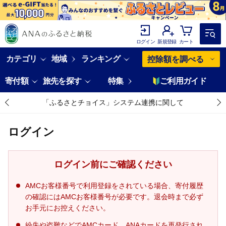
ログイン
新規登録
カート
カテゴリ
地域
ランキング
控除額を調べる
寄付額
旅先を探す
特集
ご利用ガイド
「ふるさとチョイス」システム連携に関して
ログイン
ログイン前にご確認ください
AMCお客様番号で利用登録をされている場合、寄付履歴
の確認にはAMCお客様番号が必要です。退会時まで必ず
お手元にお控えください。
紛失や盗難などでAMCカード、ANAカードを再発行され