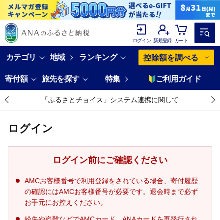
ログイン
新規登録
カート
カテゴリ
地域
ランキング
控除額を調べる
寄付額
旅先を探す
特集
ご利用ガイド
「ふるさとチョイス」システム連携に関して
ログイン
ログイン前にご確認ください
AMCお客様番号で利用登録をされている場合、寄付履歴
の確認にはAMCお客様番号が必要です。退会時まで必ず
お手元にお控えください。
紛失や盗難などでAMCカード、ANAカードを再発行され