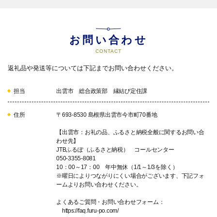
お問い合わせ
スポーツ振興に資する事業
CONTACT
スポーツ振興事業
返礼品や発送等については下記までお問い合わせください。
08
担当
出雲市 総合政策部 縁結び定住課
住所
〒693-8530 島根県出雲市今市町70番地
【出雲市：お礼の品、ふるさと納税全般に関するお問い合
ぬくもりのある福祉サービスの充実と高齢者福祉に資
わせ先】
する事業
JTBふるぽ（ふるさと納税） コールセンター
050-3355-8081
高齢者外出支援事業（外出困難な高齢者へのデマンドタクシー等
10：00～17：00 年中無休（1/1～1/3を除く）
運行経費）など
※曜日によりつながりにくい場合がございます、下記フォ
ームよりお問い合わせください。
09
よくあるご質問・お問い合わせフォーム：
https://faq.furu-po.com/