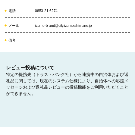
電話
0853-21-6274
生きる力と夢を育む教育の充実と子育て支援に資する
メール
izumo-brand@city.izumo.shimane.jp
事業
親子のきずなはぐくみ事業、学力向上推進事業、小中学校図書購
備考
入費など
10
レビュー投稿について
特定の提携先（トラストバンク社）から連携中の自治体および返
礼品に関しては、現在のシステム仕様により、自治体への応援メ
ッセージおよび返礼品レビューの投稿機能をご利用いただくこと
参画と協働によるまちづくりに資する事業
ができません。
市民協働推進事業、ボランティア推進事業など
11