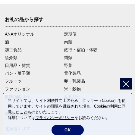
その他目的達成のために市長が必要と認める事業
集落支援事業、縁結びプロジェクト推進事業、出雲大好きＩター
お礼の品から探す
ン女子支援事業、出雲空港整備利用促進事業など
ANAオリジナル
定期便
酒
肉類
加工食品
旅行・宿泊・体験
魚介類
麺類
日用品・雑貨
野菜
パン・菓子類
電化製品
フルーツ
卵・乳製品
ファッション
米・穀物
飲料(酒以外)
返礼品なし
当サイトでは、サイト利便性向上のため、クッキー（Cookie）を使
用しています。サイトの閲覧を継続された場合、Cookieの利用に同
意したことものといたします。
地域から探す
詳細については
プライバシーポリシー
をお読みください。
北海道エリア
東北エリア
OK