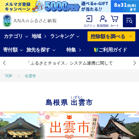
ログイン
新規登録
カート
カテゴリ
地域
ランキング
控除額を調べる
寄付額
旅先を探す
特集
ご利用ガイド
「ふるさとチョイス」システム連携に関して
TOP
出雲市
いずもし
島根県
出雲市