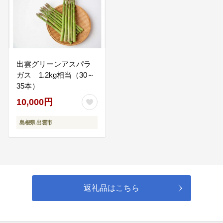
05
出雲グリーンアスパラ
環境先進都市の構築に資する事業
ガス 1.2kg相当（30～
リサイクル推進事業、トキによるまちづくり事業、ポイ捨て禁止
35本）
啓発事業など
10,000円
06
島根県 出雲市
芸術文化の振興、歴史文化資源の保存・活用に資する
事業
文化財保護事業、文化財保存修理事業、芸術文化振興事業など
返礼品はこちら
07