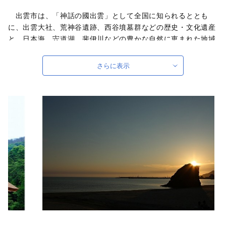
出雲市は、「神話の國出雲」として全国に知られるととも
に、出雲大社、荒神谷遺跡、西谷墳墓群などの歴史・文化遺産
と、日本海、宍道湖、斐伊川などの豊かな自然に恵まれた地域
です。「元気な出雲、活力のある出雲、笑顔の絶えない出雲」
をモットーに、全国に誇れる都市づくり、愛着と誇りが持てる
さらに表示
故郷づくりを展開しています。
出雲市では、出雲市の発展を願う郷土出身の方々や、出雲市
に心を寄せていただく全国のみなさまから、広く寄附を募って
います。いただいたご寄附は「日本の心のふるさと出雲応援基
金」に積み立て、次年度以降に、指定された使途に基づき、出
雲の観光や産業、福祉、教育、環境など幅広い分野の事業に活
用させていただきます。
このふるさと寄附をきっかけに、全国のみなさまとたくさん
のご縁を結びたいと願っています。ぜひ、この機会に出雲市へ
の温かいご支援をよろしくお願いいたします。