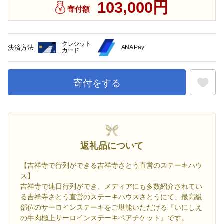
103,000円
寄付額
クレジット
決済方法
ANA Pay
カード
寄付をする
お気に入
返礼品について
【吉祥寺で行列ができる吉祥寺さとう直営のステーキハウ
ス】
吉祥寺で連日行列ができ、メディアにも多数紹介されてい
る吉祥寺さとう直営のステーキハウスさとうにて、最高級
部位のサーロインステーキをご堪能いただける『いにしえ
の牛肉極上サーロインステーキペアチケット』です。