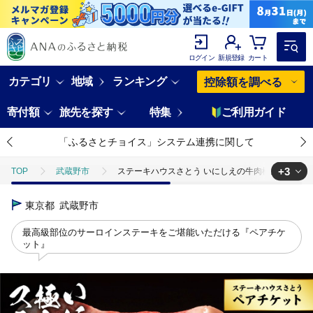
ログイン
新規登録
カート
カテゴリ
地域
ランキング
控除額を調べる
寄付額
旅先を探す
特集
ご利用ガイド
「ふるさとチョイス」システム連携に関して
+3
TOP
武蔵野市
ステーキハウスさとう いにしえの牛肉極上サーロイン
TOP
旅行・宿泊・体験
体験チケット
食事券
東京都
武蔵野市
TOP
旅行・宿泊・体験
体験チケット
その他体験チケット
TOP
日用品・雑貨
最高級部位のサーロインステーキをご堪能いただける『ペアチケ
ット』