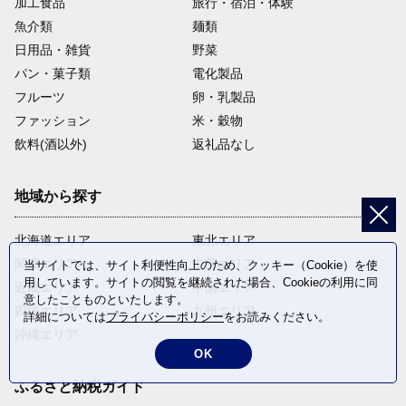
加工食品
旅行・宿泊・体験
魚介類
麺類
日用品・雑貨
野菜
パン・菓子類
電化製品
フルーツ
卵・乳製品
ファッション
米・穀物
飲料(酒以外)
返礼品なし
地域から探す
北海道エリア
東北エリア
関東エリア
中部エリア
当サイトでは、サイト利便性向上のため、クッキー（Cookie）を使
用しています。サイトの閲覧を継続された場合、Cookieの利用に同
近畿エリア
中国エリア
意したことものといたします。
四国エリア
九州エリア
詳細については
プライバシーポリシー
をお読みください。
沖縄エリア
OK
ふるさと納税ガイド