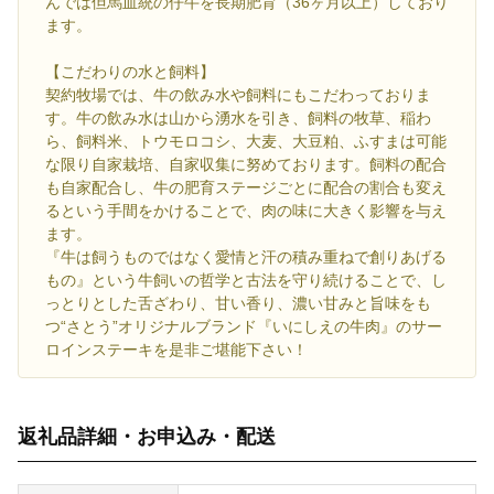
んでは但馬血統の仔牛を長期肥育（36ヶ月以上）しており
ます。
【こだわりの水と飼料】
契約牧場では、牛の飲み水や飼料にもこだわっておりま
す。牛の飲み水は山から湧水を引き、飼料の牧草、稲わ
ら、飼料米、トウモロコシ、大麦、大豆粕、ふすまは可能
な限り自家栽培、自家収集に努めております。飼料の配合
も自家配合し、牛の肥育ステージごとに配合の割合も変え
るという手間をかけることで、肉の味に大きく影響を与え
ます。
『牛は飼うものではなく愛情と汗の積み重ねで創りあげる
もの』という牛飼いの哲学と古法を守り続けることで、し
っとりとした舌ざわり、甘い香り、濃い甘みと旨味をも
つ“さとう”オリジナルブランド『いにしえの牛肉』のサー
ロインステーキを是非ご堪能下さい！
返礼品詳細・お申込み・配送