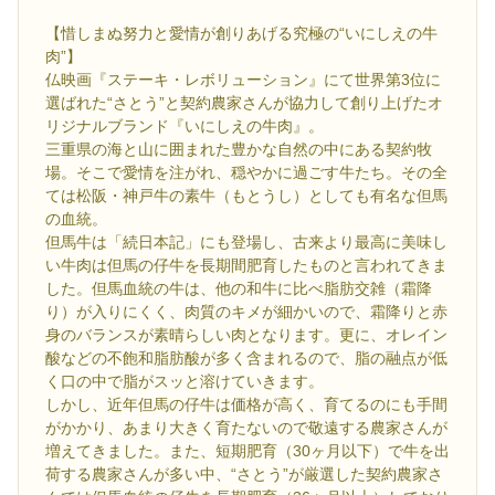
【惜しまぬ努力と愛情が創りあげる究極の“いにしえの牛
肉”】
仏映画『ステーキ・レボリューション』にて世界第3位に
選ばれた“さとう”と契約農家さんが協力して創り上げたオ
リジナルブランド『いにしえの牛肉』。
三重県の海と山に囲まれた豊かな自然の中にある契約牧
場。そこで愛情を注がれ、穏やかに過ごす牛たち。その全
ては松阪・神戸牛の素牛（もとうし）としても有名な但馬
の血統。
但馬牛は「続日本記」にも登場し、古来より最高に美味し
い牛肉は但馬の仔牛を長期間肥育したものと言われてきま
した。但馬血統の牛は、他の和牛に比べ脂肪交雑（霜降
り）が入りにくく、肉質のキメが細かいので、霜降りと赤
身のバランスが素晴らしい肉となります。更に、オレイン
酸などの不飽和脂肪酸が多く含まれるので、脂の融点が低
く口の中で脂がスッと溶けていきます。
しかし、近年但馬の仔牛は価格が高く、育てるのにも手間
がかかり、あまり大きく育たないので敬遠する農家さんが
増えてきました。また、短期肥育（30ヶ月以下）で牛を出
荷する農家さんが多い中、“さとう”が厳選した契約農家さ