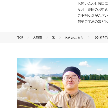
お問い合わせ窓口に
なお、寄附のお申込
ご不明な点がござい
何卒ご了承のほどお
TOP
大館市
米
あきたこまち
【令和7年
TOP
米・穀物
【令和7年産】有機JAS認証米あきたこまち
TOP
米・穀物
米
【令和7年産】有機JAS認証米あ
TOP
米・穀物
米
精米
【令和7年産】有機