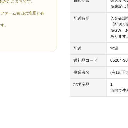
賞味期限
発送から
のあきたこまちです。
※表記は
正ファーム独自の堆肥と有
配送時期
入金確認
【配送期間
ます。
※GW、
。
あります
配送
常温
返礼品コード
05204-9
事業者名
(有)真正
地場産品
1
市内で生