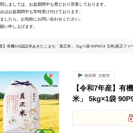
関しましては、お盆期間中も暦どおり営業しております。
みはお盆期間中も常時受け付けております。
ましたら、お気軽にお問い合わせください。
願い申し上げます。
産】有機JAS認証米あきたこまち「真正米」 5kg×1袋 90P9034【(有)真正フ
「真正米」 5kg×1袋 90P9034【(有)真正ファーム】
きたこまち「真正米」 5kg×1袋 90P9034【(有)真正ファーム】
JAS認証米あきたこまち「真正米」 5kg×1袋 90P9034【(有)真正ファーム】
秋田県
大館市
【令和7年産】有
米」 5kg×1袋 9