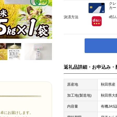
クレ
カー
d払
決済方法
返礼品詳細・お申込み・
原産地
秋田県産
加工地(製造地)
秋田県大
内容量
有機JAS
食卓にお届けします。