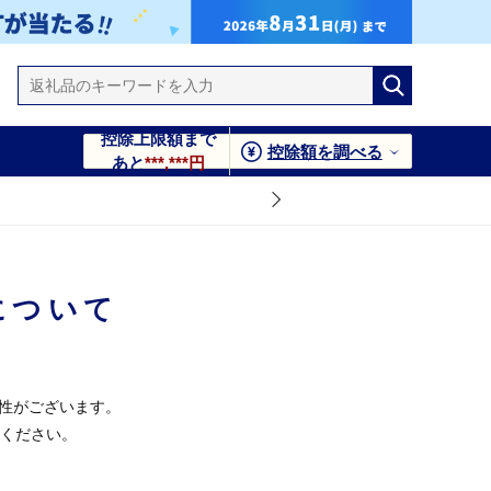
控除上限額まで
控除額を調べる
あと
***,***円
について
能性がございます。
ください。