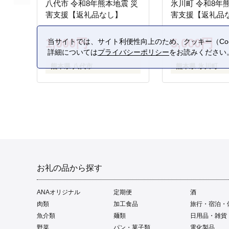
八代市 令和8年熊本地震 災
氷川町 令和8年
害支援【返礼品なし】
害支援【返礼品
1,000円
5,000円
当サイトでは、サイト利便性向上のため、クッキー（Coo
詳細については
プライバシーポリシー
をお読みください
熊本県 八代市
熊本県 氷川町
お礼の品から探す
ANAオリジナル
定期便
酒
肉類
加工食品
旅行・宿泊・
魚介類
麺類
日用品・雑貨
野菜
パン・菓子類
電化製品