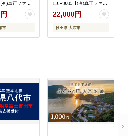
0【(有)真正ファー
110P9005【(有)真正ファー
ム】
0円
22,000円
館市
秋田県 大館市