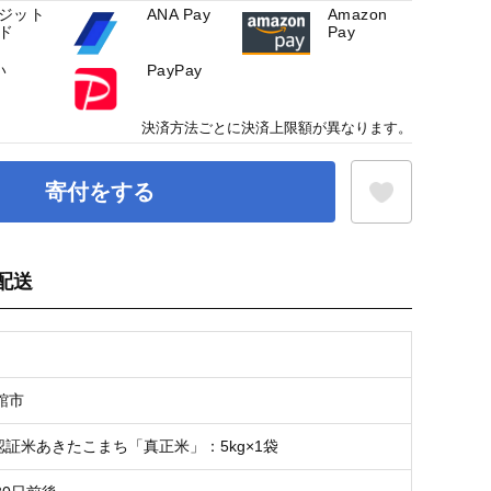
ジット
ANA Pay
Amazon
ド
Pay
い
PayPay
決済方法ごとに決済上限額が異なります。
寄付をする
配送
お気に入り登録
館市
認証米あきたこまち「真正米」：5kg×1袋