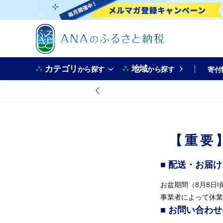
カテゴリ
地域
から探す
から探す
寄付
【重要
■ 配送・お届
お盆期間（8月8日
事業者によって休業
■ お問い合わ