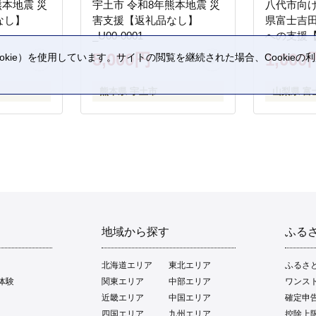
熊本地震 災
宇土市 令和8年熊本地震 災
八代市向け
なし】
害支援【返礼品なし】
県富士吉
_U00-0001
への支援
5,000円
1,000
kie）を使用しています。サイトの閲覧を継続された場合、Cookie
。
熊本県 宇土市
山梨県 富
地域から探す
ふる
北海道エリア
東北エリア
ふるさ
体験
関東エリア
中部エリア
ワンス
近畿エリア
中国エリア
確定申
四国エリア
九州エリア
控除上