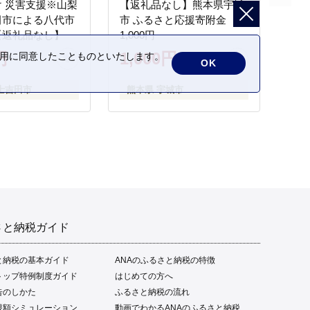
 災害支援※山梨
【返礼品なし】熊本県宇城
田市による八代市
市 ふるさと応援寄附金
【返礼品なし】
1,000円
円
1,000円
の利用に同意したことものといたします。
OK
士吉田市
熊本県 宇城市
さと納税ガイド
と納税の基本ガイド
ANAのふるさと納税の特徴
トップ特例制度ガイド
はじめての方へ
告のしかた
ふるさと納税の流れ
限額シミュレーション
動画でわかるANAのふるさと納税