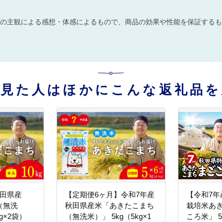
の主観による感想・体感によるもので、商品の効果や性能を保証するも
を見た人はほかにこんな返礼品を
秋田県産
【定期便6ヶ月】令和7年産
【令和7
（無洗
秋田県産米「あきたこまち
栽培米あ
kg×2袋）
（無洗米）」 5kg（5kg×1
ころ米」 