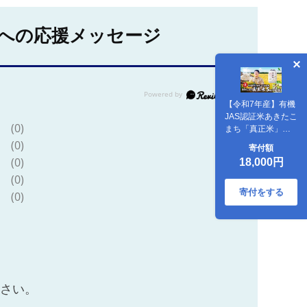
への応援メッセージ
【令和7年産】有機
JAS認証米あきたこ
(0)
まち「真正米」
5kg×1袋
(0)
寄付額
90P9034【(有)真正
(0)
18,000円
ファーム】
(0)
寄付をする
(0)
ださい。