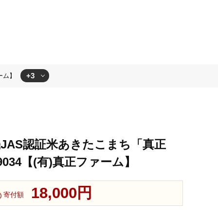
+3
ァーム】
機JAS認証米あきたこまち「真正
0P9034【(有)真正ファーム】
18,000円
寄付額