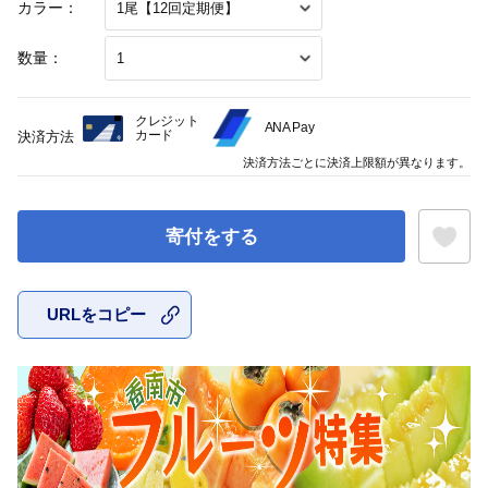
カラー：
数量：
クレジット
ANA Pay
カード
決済方法
決済方法ごとに決済上限額が異なります。
寄付をする
URLをコピー
お気に入