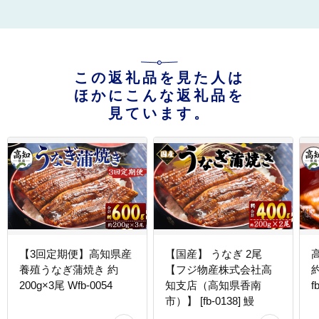
この返礼品を見た人は
ほかにこんな返礼品を
見ています。
【3回定期便】高知県産
【国産】 うなぎ 2尾
養殖うなぎ蒲焼き 約
【フジ物産株式会社高
約
200g×3尾 Wfb-0054
知支店（高知県香南
f
市）】 [fb-0138] 鰻