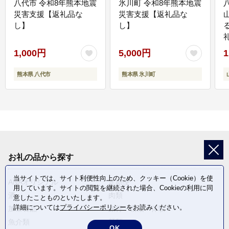
八代市 令和8年熊本地震
氷川町 令和8年熊本地震
災害支援【返礼品な
災害支援【返礼品な
し】
し】
1,000円
5,000円
1
熊本県 八代市
熊本県 氷川町
お礼の品から探す
当サイトでは、サイト利便性向上のため、クッキー（Cookie）を使
ANAオリジナル
定期便
用しています。サイトの閲覧を継続された場合、Cookieの利用に同
酒
肉類
意したことものといたします。
詳細については
プライバシーポリシー
をお読みください。
加工食品
旅行・宿泊・体験
魚介類
麺類
OK