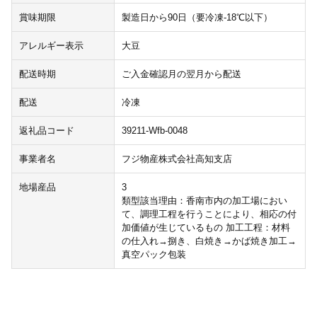
賞味期限
製造日から90日（要冷凍-18℃以下）
アレルギー表示
大豆
配送時期
ご入金確認月の翌月から配送
配送
冷凍
返礼品コード
39211-Wfb-0048
事業者名
フジ物産株式会社高知支店
地場産品
3
類型該当理由：香南市内の加工場におい
て、調理工程を行うことにより、相応の付
加価値が生じているもの 加工工程：材料
の仕入れ→捌き、白焼き→かば焼き加工→
真空パック包装