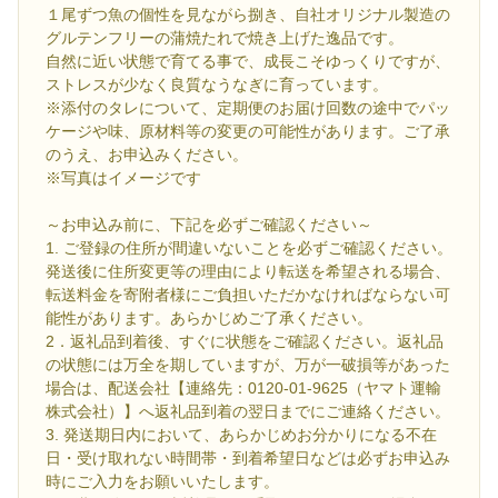
１尾ずつ魚の個性を見ながら捌き、自社オリジナル製造の
グルテンフリーの蒲焼たれで焼き上げた逸品です。
自然に近い状態で育てる事で、成長こそゆっくりですが、
ストレスが少なく良質なうなぎに育っています。
※添付のタレについて、定期便のお届け回数の途中でパッ
ケージや味、原材料等の変更の可能性があります。ご了承
のうえ、お申込みください。
※写真はイメージです
～お申込み前に、下記を必ずご確認ください～
1. ご登録の住所が間違いないことを必ずご確認ください。
発送後に住所変更等の理由により転送を希望される場合、
転送料金を寄附者様にご負担いただかなければならない可
能性があります。あらかじめご了承ください。
2．返礼品到着後、すぐに状態をご確認ください。返礼品
の状態には万全を期していますが、万が一破損等があった
場合は、配送会社【連絡先：0120-01-9625（ヤマト運輸
株式会社）】へ返礼品到着の翌日までにご連絡ください。
3. 発送期日内において、あらかじめお分かりになる不在
日・受け取れない時間帯・到着希望日などは必ずお申込み
時にご入力をお願いいたします。