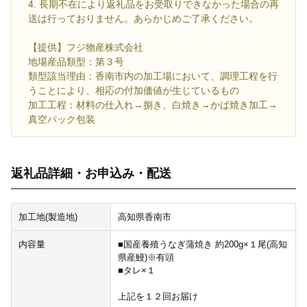
4. 長期不在により返礼品をお受取りできなかった場合の再
送は行っておりません。あらかじめご了承ください。
【提供】フジ物産株式会社
地場産品類型：第３号
類型該当理由：香南市内の加工場において、調理工程を行
うことにより、相応の付加価値が生じているもの
加工工程：材料の仕入れ→捌き、白焼き→かば焼き加工→
真空パック包装
返礼品詳細・お申込み・配送
加工地(製造地)
高知県香南市
内容量
■国産養殖うなぎ蒲焼き 約200g×１尾(高知
県産鰻)※有頭
■タレ×１
上記を１２回お届け