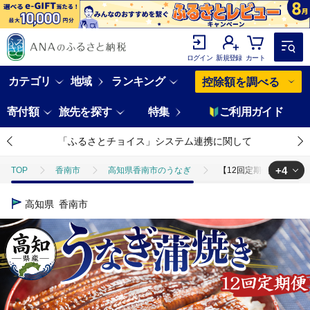
ログイン
新規登録
カート
カテゴリ
地域
ランキング
控除額を調べる
寄付額
旅先を探す
特集
ご利用ガイド
「ふるさとチョイス」システム連携に関して
+4
TOP
香南市
高知県香南市のうなぎ
【12回定期便】高知県産養殖
TOP
魚介類
【12回定期便】高知県産養殖うなぎ蒲焼き 約200g×1尾 W
高知県
香南市
TOP
魚介類
うなぎ
【12回定期便】高知県産養殖うなぎ蒲焼き 約2
TOP
定期便
【12回定期便】高知県産養殖うなぎ蒲焼き 約200g×1尾 W
TOP
定期便
魚(定期便)
【12回定期便】高知県産養殖うなぎ蒲焼き